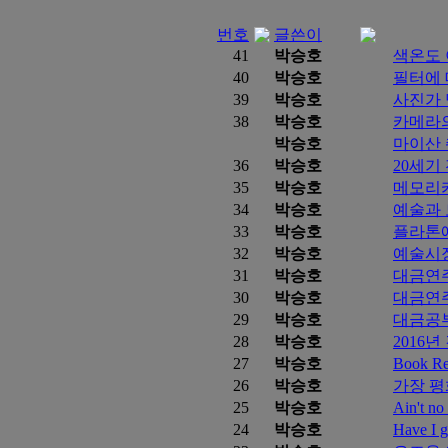
번호
글쓴이
41
박승호
색온도
40
박승호
필터에 
39
박승호
사진가 
38
박승호
카메라
박승호
마이산
36
박승호
20세기
35
박승호
메모리
34
박승호
예술과 
33
박승호
플라톤에
32
박승호
예술시장
31
박승호
대금연주
30
박승호
대금연
29
박승호
대금공
28
박승호
2016년
27
박승호
Book 
26
박승호
가장 평
25
박승호
Ain't no
24
박승호
Have I g