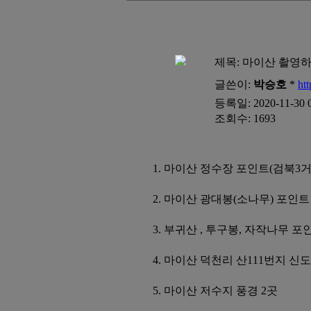
제목:
마이산 촬영
글쓴이:
박승호
*
ht
등록일: 2020-11-30 0
조회수: 1693
1. 마이산 정수장 포인트(검북3거
2. 마이산 광대봉(소나무) 포인트 
3. 부귀산 , 투구봉, 자작나무 포
4. 마이산 덕천리 산111번지 신
5. 마이산 저수지 풍경 2곳