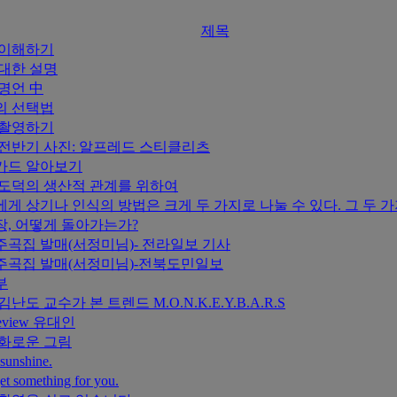
제목
 이해하기
대한 설명
명언 中
의 선택법
 촬영하기
 전반기 사진: 알프레드 스티클리츠
카드 알아보기
도덕의 생산적 관계를 위하여
게 상기나 인식의 방법은 크게 두 가지로 나눌 수 있다. 그 두 
, 어떻게 돌아가는가?
곡집 발매(서정미님)- 전라일보 기사
주곡집 발매(서정미님)-전북도민일보
부
 김난도 교수가 본 트렌드 M.O.N.K.E.Y.B.A.R.S
Review 유대인
화로운 그림
 sunshine.
et something for you.