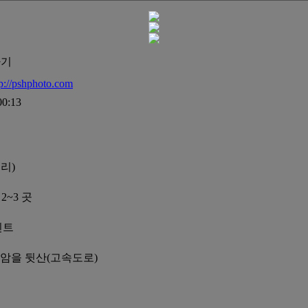
하기
tp://pshphoto.com
0:13
리)
2~3 곳
인트
도암을 뒷산(고속도로)