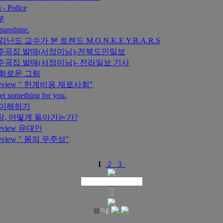
 - Police
부
 sunshine.
 김난도 교수가 본 트렌드 M.O.N.K.E.Y.B.A.R.S
주곡집 발매(서정미님)-전북도민일보
곡집 발매(서정미님)- 전라일보 기사
화로운 그림
Review " 한계비용 제로사회"
et something for you.
 이해하기
, 어떻게 돌아가는가?
Review 유대인
Review " 몸의 우주성"
1
2
3