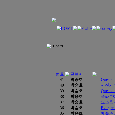
Board
번호
글쓴이
41
박승호
Question
40
박승호
사진가 
39
박승호
Question
38
박승호
플라톤에
37
박승호
요즈음 
36
박승호
Evergre
35
박승호
예술과 