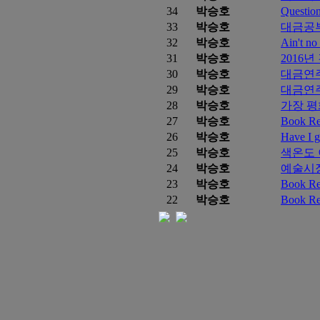
34
박승호
Question
33
박승호
대금공
32
박승호
Ain't no
31
박승호
2016년
30
박승호
대금연
29
박승호
대금연주
28
박승호
가장 평
27
박승호
Book 
26
박승호
Have I g
25
박승호
색온도
24
박승호
예술시장
23
박승호
Book 
22
박승호
Book 