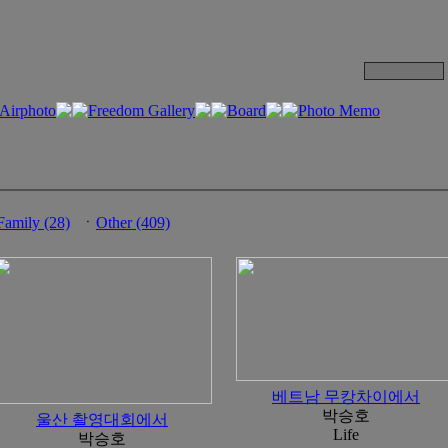
Family (28)
ㆍ
Other (409)
베트남 무캉차이에서
박승호
울산 촬영대회에서
Life
박승호