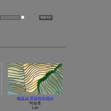
베트남 무캉차이에서
박승호
Life