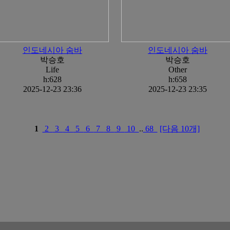
인도네시아 숨바
인도네시아 숨바
박승호
박승호
Life
Other
h:628
h:658
2025-12-23 23:36
2025-12-23 23:35
1
2
3
4
5
6
7
8
9
10
..
68
[다음 10개]