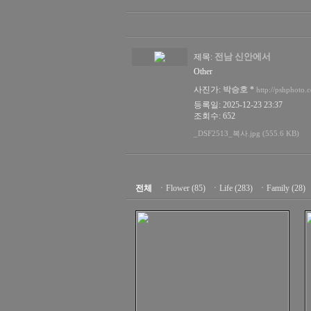
전남 신안에서
제목:
Other
사진가:
박승호
*
http://pshphoto.
등록일: 2025-12-23 23:37
조회수: 652
_DSF2513_복사.jpg (555.6 KB)
전체
ㆍ
Flower (85)
ㆍ
Life (283)
ㆍ
Family (28)