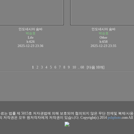
인도네시아 숨바
인도네시아 숨바
박승호
박승호
Life
Other
h:626
h:658
2025-12-23 23:36
2025-12-23 23:35
1
2
3
4
5
6
7
8
9
10
..
68
[다음 10개]
료는 법률 제 5015호 저자권법에 의해 보호되며 협의되지 않은 무단 전제및 복제/사
 저작권은 모두 원저작자에게 저작권이 있습니다. Copyright(c) 2014
pshphoto
.com All 