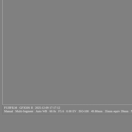
FUJIFILM
|
GFX50S II
|
2025-12-09 17:17:12
Manual
|
Multi-Segment
|
Auto WB
|
60.0s
|
F5.6
|
0.00 EV
|
ISO-100
|
49.80mm
|
35mm equiv 39mm
|