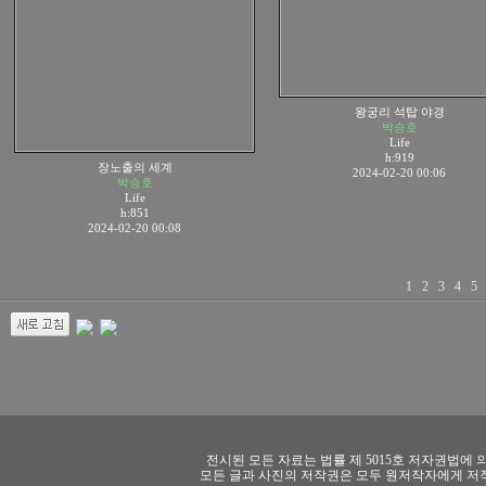
왕궁리 석탑 야경
박승호
Life
h:919
장노출의 세계
2024-02-20 00:06
박승호
Life
h:851
2024-02-20 00:08
1
2
3
4
5
전시된 모든 자료는 법률 제 5015호 저자권법에
모든 글과 사진의 저작권은 모두 원저작자에게 저작권이 있